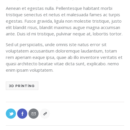
Aenean et egestas nulla. Pellentesque habitant morbi
tristique senectus et netus et malesuada fames ac turpis
egestas. Fusce gravida, ligula non molestie tristique, justo
elit blandit risus, blandit maximus augue magna accumsan
ante. Duis id mi tristique, pulvinar neque at, lobortis tortor.
Sed ut perspiciatis, unde omnis iste natus error sit
voluptatem accusantium doloremque laudantium, totam
rem aperiam eaque ipsa, quae ab illo inventore veritatis et
quasi architecto beatae vitae dicta sunt, explicabo. nemo
enim ipsam voluptatem.
3D PRINTING