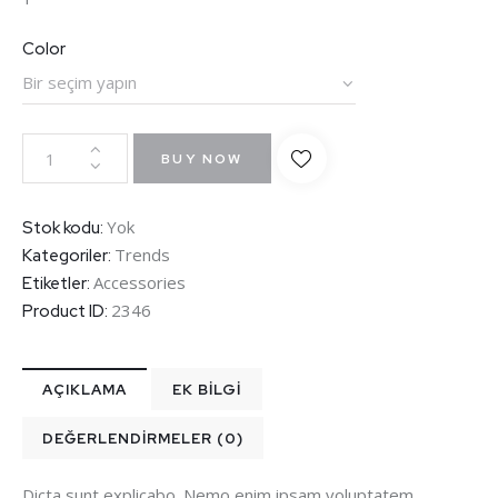
Color
BUY NOW
Yok
Stok kodu:
Trends
Kategoriler:
Accessories
Etiketler:
2346
Product ID:
AÇIKLAMA
EK BILGI
DEĞERLENDIRMELER (0)
Dicta sunt explicabo. Nemo enim ipsam voluptatem