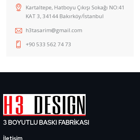
Kartaltepe, Hatboyu Çıkışı Sokağı NO:41
KAT 3, 34144 Bakırköy/İstanbul
h3tasarim@gmail.com
+90 533 562 74 73
3 BOYUTLU BASKI FABRİKASI
İletişim