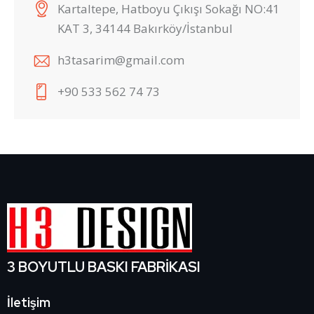
Kartaltepe, Hatboyu Çıkışı Sokağı NO:41
KAT 3, 34144 Bakırköy/İstanbul
h3tasarim@gmail.com
+90 533 562 74 73
3 BOYUTLU BASKI FABRİKASI
İletişim