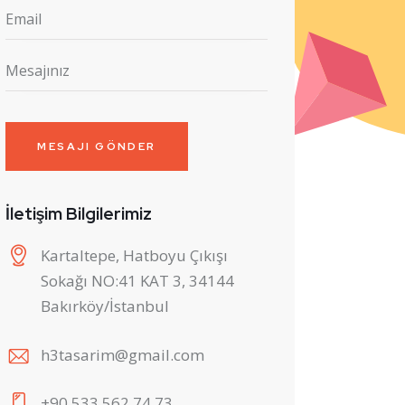
İletişim Bilgilerimiz
Kartaltepe, Hatboyu Çıkışı
Sokağı NO:41 KAT 3, 34144
Bakırköy/İstanbul
h3tasarim@gmail.com
+90 533 562 74 73