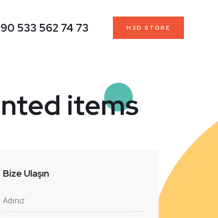
90 533 562 74 73
H3D STORE
inted items
Bize Ulaşın