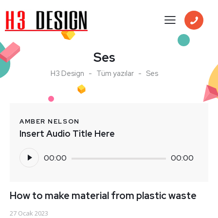
Ses
H3 Design
Tüm yazılar
Ses
AMBER NELSON
Insert Audio Title Here
Ses
00:00
00:00
oynatıcı
How to make material from plastic waste
27 Ocak 2023