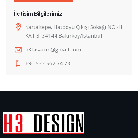
İletişim Bilgilerimiz
Kartaltepe, Hatboyu Çıkışı Sokağı NO:41
KAT 3, 34144 Bakırköy/İstanbul
h3tasarim@gmail.com
+90 533 562 74 73